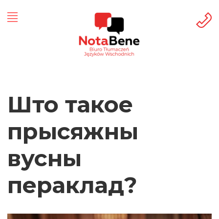
Што такое
прысяжны
вусны
пераклад?