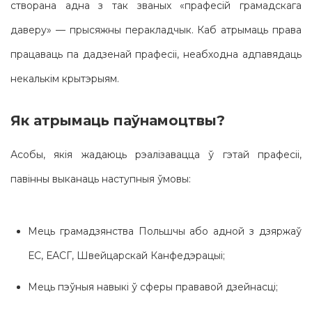
створана адна з так званых «прафесій грамадскага
даверу» — прысяжны перакладчык. Каб атрымаць права
працаваць па дадзенай прафесіі, неабходна адпавядаць
некалькім крытэрыям.
Як атрымаць паўнамоцтвы?
Асобы, якія жадаюць рэалізавацца ў гэтай прафесіі,
павінны выканаць наступныя ўмовы:
Мець грамадзянства Польшчы або адной з дзяржаў
ЕС, ЕАСГ, Швейцарскай Канфедэрацыі;
Мець пэўныя навыкі ў сферы прававой дзейнасці;