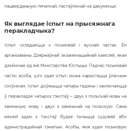
пацверджаную пячаткай, пастаўленай на дакуменце.
Як выглядае іспыт на прысяжнага
перакладчыка?
Іспыт складаецца з пісьмовай і вуснай частак. Ён
арганізаваны Дзяржаўнай экзаменацыйнай камісіяй, якая
дзейнічае ад імя Міністэрства Юстыцыі. Падчас пісьмовай
часткі асоба, што здае іспыт, можа карыстацца ўласным
слоўнікам. Іспыт доўжыцца чатыры гадзіны і заключаецца
ў перакладзе чатырох тэкстаў – двух з польскай мовы на
замежную мову і двух з замежнай на польскую. Сама
меней адзін з тэкстаў будзе тычыцца судовай або
адміністрацыйнай тэматыкі. Асобы, якія здалі пісьмовую