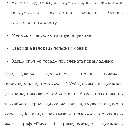
Не мець судзімасці за наўмыснае, казначэйскае або
ненаўмыснае злачынства супраць бяспекі
гаспадарчага абароту;
Мець скончаную вышэйшую адукацыю;
Свабодна валодаць польскай мовай;
Здаць іспыт на пасаду прысяжнага перакладчыка.
Чым, уласна, адрозніваецца праца звычайнага
перакладчыка ад прысяжнага? Усё датычыцца адказнасці
ў выпадку памылкі. У той час, калі абавязацельствам для
звычайнага перакладчыка, як правіла, з’яўляецца дамова,
якая падпісваецца з заказчыкам, прысяжны перакладчык
нясе прафесійную і грамадзянскую адказнасць,