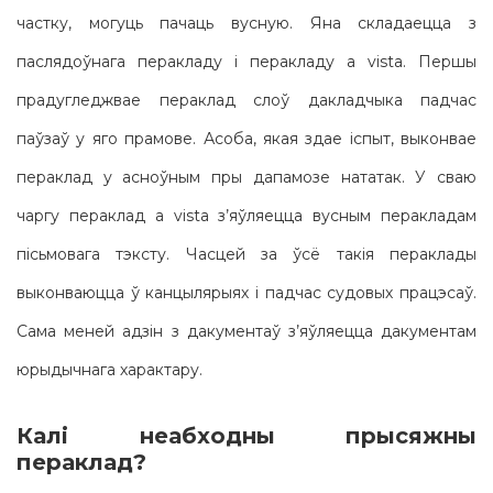
частку, могуць пачаць вусную. Яна складаецца з
паслядоўнага перакладу і перакладу a vista. Першы
прадугледжвае пераклад слоў дакладчыка падчас
паўзаў у яго прамове. Асоба, якая здае іспыт, выконвае
пераклад у асноўным пры дапамозе нататак. У сваю
чаргу пераклад a vista з’яўляецца вусным перакладам
пісьмовага тэксту. Часцей за ўсё такія пераклады
выконваюцца ў канцылярыях і падчас судовых працэсаў.
Сама меней адзін з дакументаў з’яўляецца дакументам
юрыдычнага характару.
Калі неабходны прысяжны
пераклад?