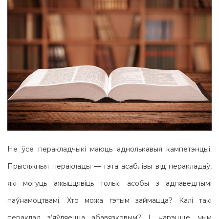
Не ўсе перакладчыкі маюць аднолькавыя кампетэнцыі.
Прысяжныя пераклады — гэта асаблівы від перакладаў,
які могуць ажыццявіць толькі асобы з адпаведнымі
паўнамоцтвамі. Хто можа гэтым займацца? Калі такі
пераклад з’яўляецца абавязковым? І, нарэшце, чым