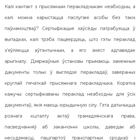
Калі кантакт з прысяжным перакладчыкам неабходны, а
калі можна карыстацца паслугамі асобы без такіх
паўнамоцтваў? Сертыфікацыя заўсёды патрабуецца ў
выпадках, калі трэба пацвердзіць, што гэты пераклад
з’яўляецца аўтэнтычным, а яго змест адпавядае
арыгіналу. Дзяржаўныя ўстановы прымаюць замежныя
дакументы толькі ў выглядзе перакладаў, завераных
круглай пячаткай прысяжнага перакладчыка. Коратка
кажучы: сертыфікаваны пераклад неабходны для ўсіх
дакументаў, якія маюць юрыдычную сілу. Гэта датычыцца
рознага кшталту актаў грамадзянскага права,
пасведчанняў аб заканчэнні школы, даведак аб
несудзімасці, пашпартоў транспартных сродкаў і