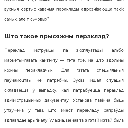
вусныя сертыфікаваныя пераклады адрозніваюцца такіх
самых, але пісьмовых?
Што такое прысяжны пераклад?
Пераклад інструкцыі па эксплуатацыі альбо
маркетынгавага кантэнту — гэта тое, на што здольны
кожны перакладчык. Для гэтага спецыяльныя
паўнамоцтвы не патрэбны. Зусім іншая сітуацыя
складаецца ў выпадку, калі патрабуецца пераклад
адміністрацыйных дакументаў. Установа павінна быць
упэўнена ў тым, што змест перакладу сапраўды
адпавядае арыгіналу. Уласна, менавіта з гэтай мэтай была