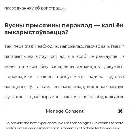
пасведчанняў аб рэгістрацыі.
Вусны прысяжны пераклад — калі ён
выкарыстоўваецца?
Такі пераклад неабходны, напрыклад, падчас зачытвання
натарыяльных актаў, калі адна з асоб не размаўляе на
мове, на якой быў складзены адпаведны дакумент.
Перакладчык павінен прысутнічаць падчас судовых
пасяджэнняў. Таксама ён, напрыклад, выконвае важную
функцыю падчас цырымоніі заключэння шлюбу, калі адзін
з сужэнцаў размаўляе на замежнай мове.
Manage Consent
Н
To provide the best experiences, we use technologies like cookies to store
and/or access device information. Consenting to these technologies will