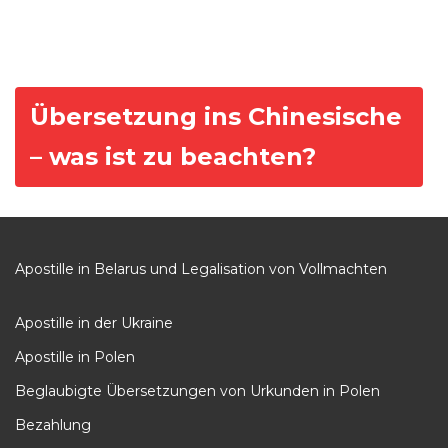
B
Übersetzung ins Chinesische
e
– was ist zu beachten?
i
t
r
a
Apostille in Belarus und Legalisation von Vollmachten
g
s
Apostille in der Ukraine
n
Apostille in Polen
a
Beglaubigte Übersetzungen von Urkunden in Polen
v
i
Bezahlung