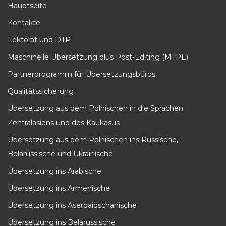
g
Hauptseite
a
Kontakte
t
Lektorat und DTP
i
Maschinelle Übersetzung plus Post-Editing (MTPE)
o
Partnerprogramm für Übersetzungsbüros
n
Qualitätssicherung
Übersetzung aus dem Polnischen in die Sprachen
Zentralasiens und des Kaukasus
Übersetzung aus dem Polnischen ins Russische,
Belarussische und Ukrainische
Übersetzung ins Arabische
Übersetzung ins Armenische
Übersetzung ins Aserbaidschanische
Übersetzung ins Belarussische