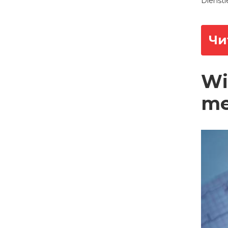
Dienstl
Чи
Wi
me