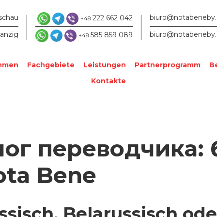
|
|
schau
biuro@notabeneby
222 662 042
+48
anzig
biuro@notabeneby
585 859 089
+48
ehmen
Fachgebiete
Leistungen
Partnerprogramm
B
Kontakte
лог переводчика:
ota Bene
ssisch, Belarussisch oder