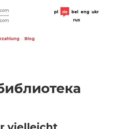
.com
pl
de
bel
eng
ukr
rus
.com
ezahlung
Blog
 библиотека
 vielleicht