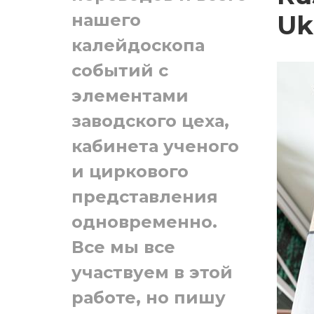
Uk
нашего
калейдоскопа
событий с
элементами
заводского цеха,
кабинета ученого
и циркового
представления
одновременно.
Все мы все
участвуем в этой
работе, но пишу