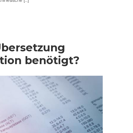
hinesische […]
 Übersetzung
ion benötigt?