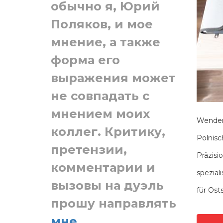
обычно я, Юрий
Поляков, и мое
мнение, а также
форма его
выражения может
не совпадать с
мнением моих
Wenden
коллег. Критику,
Polnisc
претензии,
Präzisi
комментарии и
spezial
вызовы на дуэль
für Ost
прошу направлять
мне