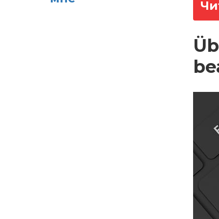
Чи
Üb
be