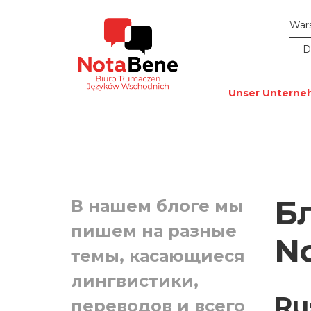
War
D
Unser Untern
Б
В нашем блоге мы
пишем на разные
N
темы, касающиеся
лингвистики,
Ru
переводов и всего