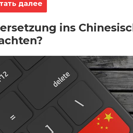
тать далее
ersetzung ins Chinesisch
achten?