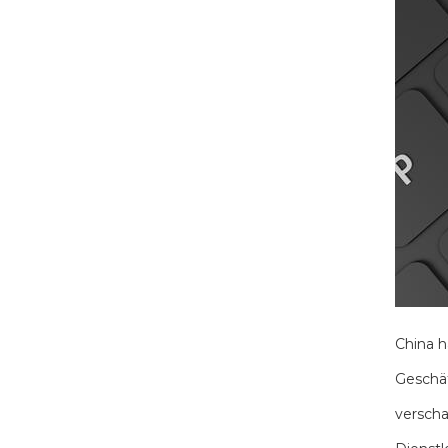
China h
Geschäf
verscha