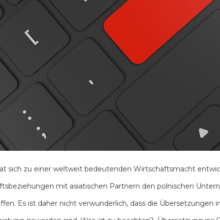
at sich zu einer weltweit bedeutenden Wirtschaftsmacht entwi
tsbeziehungen mit asiatischen Partnern den polnischen Untern
ffen. Es ist daher nicht verwunderlich, dass die Übersetzungen i