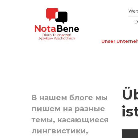
War
D
Unser Untern
Üb
В нашем блоге мы
is
пишем на разные
темы, касающиеся
лингвистики,