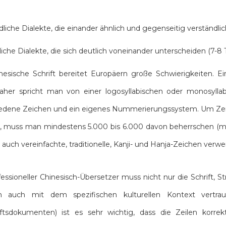
liche Dialekte, die einander ähnlich und gegenseitig verständlich
iche Dialekte, die sich deutlich voneinander unterscheiden (7-8 
nesische Schrift bereitet Europäern große Schwierigkeiten. Ein
daher spricht man von einer logosyllabischen oder monosylla
edene Zeichen und ein eigenes Nummerierungssystem. Um Zeitu
 muss man mindestens 5.000 bis 6.000 davon beherrschen (man
auch vereinfachte, traditionelle, Kanji- und Hanja-Zeichen verw
fessioneller Chinesisch-Übersetzer muss nicht nur die Schrift
n auch mit dem spezifischen kulturellen Kontext vertra
ftsdokumenten) ist es sehr wichtig, dass die Zeilen korre