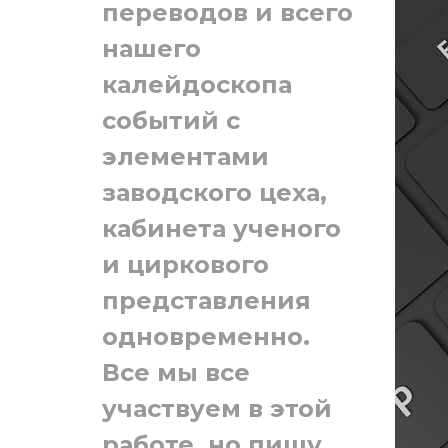
переводов и всего
нашего
калейдоскопа
событий с
элементами
заводского цеха,
кабинета ученого
и циркового
представления
одновременно.
Все мы все
участвуем в этой
работе, но пишу