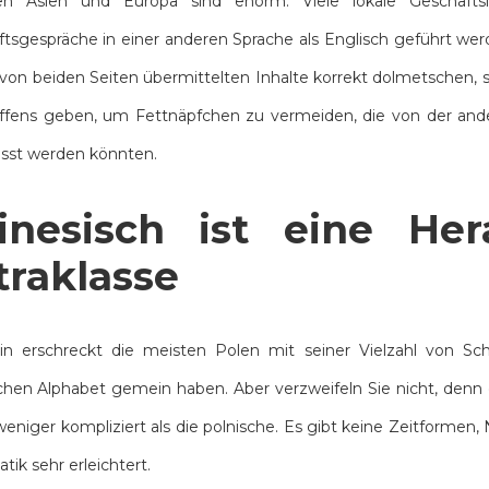
en Asien und Europa sind enorm. Viele lokale Geschäfts
tsgespräche in einer anderen Sprache als Englisch geführt wer
 von beiden Seiten übermittelten Inhalte korrekt dolmetschen, 
ffens geben, um Fettnäpfchen zu vermeiden, die von der ander
sst werden könnten.
inesisch ist eine Her
traklasse
n erschreckt die meisten Polen mit seiner Vielzahl von Sch
schen Alphabet gemein haben. Aber verzweifeln Sie nicht, denn 
l weniger kompliziert als die polnische. Es gibt keine Zeitforme
ik sehr erleichtert.