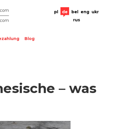
.com
pl
de
bel
eng
ukr
rus
.com
ezahlung
Blog
nesische – was