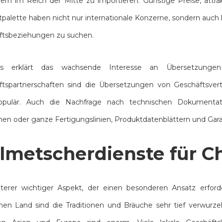
lern im Reich der Mitte zu importieren. Günstige Preise, attr
palette haben nicht nur internationale Konzerne, sondern auc
ftsbeziehungen zu suchen.
ies erklärt das wachsende Interesse an Übersetzung
ftspartnerschaften sind die Übersetzungen von Geschäftsv
opulär. Auch die Nachfrage nach technischen Dokumentat
en oder ganze Fertigungslinien, Produktdatenblättern und Garan
lmetscherdienste für C
terer wichtiger Aspekt, der einen besonderen Ansatz erford
chen Land sind die Traditionen und Bräuche sehr tief verwurzel