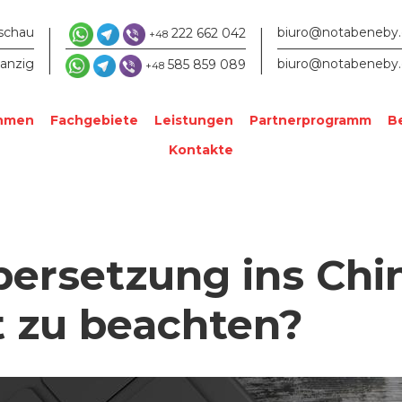
|
|
schau
biuro@notabeneby
222 662 042
+48
anzig
biuro@notabeneby
585 859 089
+48
ehmen
Fachgebiete
Leistungen
Partnerprogramm
B
Kontakte
ersetzung ins Chi
t zu beachten?