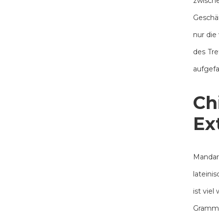
zwisch
Geschäf
nur die
des Tre
aufgefa
Ch
Ex
Mandari
lateini
ist vie
Grammat