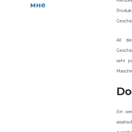
Herstel
мне
Produkt
Geschä
All d
Geschä
sehr p
Maschin
Do
Ein wei
asiatis