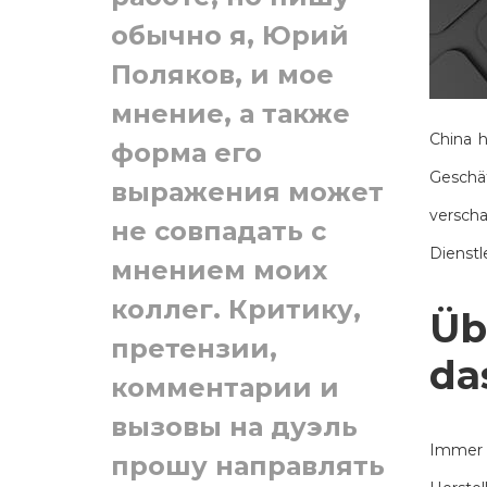
обычно я, Юрий
Поляков, и мое
мнение, а также
China 
форма его
Geschäf
выражения может
verscha
не совпадать с
Dienstl
мнением моих
коллег. Критику,
Üb
претензии,
da
комментарии и
вызовы на дуэль
Immer 
прошу направлять