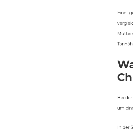
Eine g
vergle
Mutters
Tonhöhe
Wa
Ch
Bei der
um eine
In der 