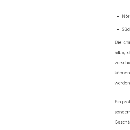
Nörd
Südl
Die chi
Silbe, 
verschi
können,
werden 
Ein pro
sonder
Geschä