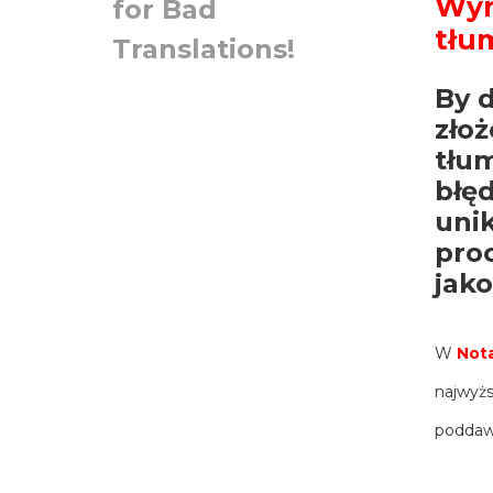
Wyr
for Bad
tłu
Translations!
By d
zło
tłu
błęd
uni
pro
jak
W
Not
najwyż
poddawa