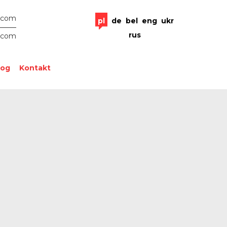
.com
pl
de
bel
eng
ukr
rus
.com
log
Kontakt