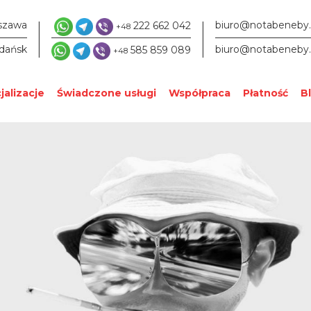
|
|
szawa
biuro@notabeneby
222 662 042
+48
dańsk
biuro@notabeneby
585 859 089
+48
jalizacje
Świadczone usługi
Współpraca
Płatność
B