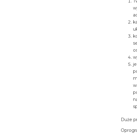
T
w
a
k
u
k
s
o
w
j
p
m
w
p
n
sp
Duże pr
Oprogra