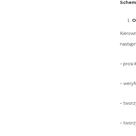
Schema
O
Kierown
następn
– prosi
– weryf
– tworzy
– tworz