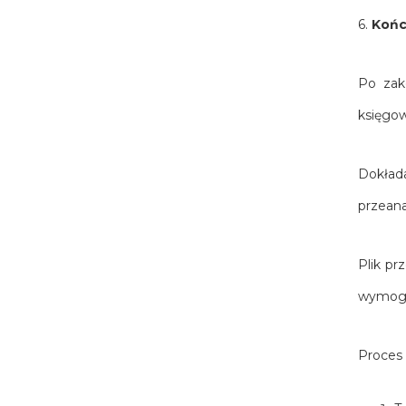
6.
Końc
Po zak
księgow
Dokład
przeana
Plik p
wymoga
Proces