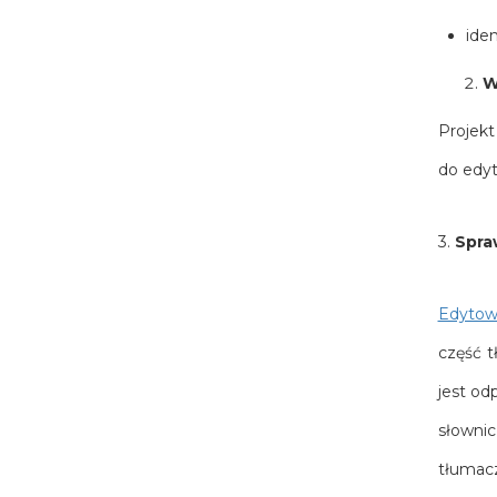
iden
W
Projekt
do edyt
3.
Spra
Edytow
część t
jest od
słowni
tłumac