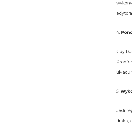
wykonyw
edytora
4.
Pono
Gdy tłu
Proofre
układu 
5.
Wyko
Jeśli r
druku, 