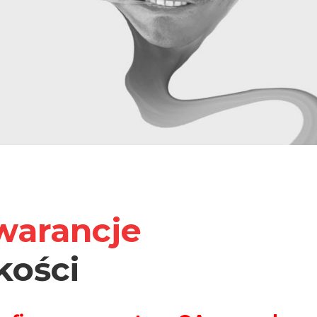
warancje
kości