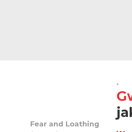
>
G
ja
Fear and Loathing