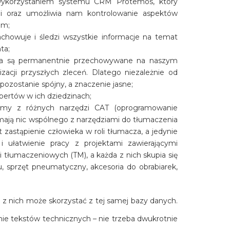
ykorzystaniem systemu CRM Protemos, który
cji oraz umożliwia nam kontrolowanie aspektów
em;
chowuje i śledzi wszystkie informacje na temat
ta;
enta są permanentnie przechowywane na naszym
cji przyszłych zleceń. Dlatego niezależnie od
 pozostanie spójny, a znaczenie jasne;
pertów w ich dziedzinach;
tamy z różnych narzędzi CAT (oprogramowanie
 mają nic wspólnego z narzędziami do tłumaczenia
zastąpienie człowieka w roli tłumacza, a jedynie
i ułatwienie pracy z projektami zawierającymi
 tłumaczeniowych (TM), a każda z nich skupia się
u, sprzęt pneumatyczny, akcesoria do obrabiarek,
 z nich może skorzystać z tej samej bazy danych.
e tekstów technicznych – nie trzeba dwukrotnie