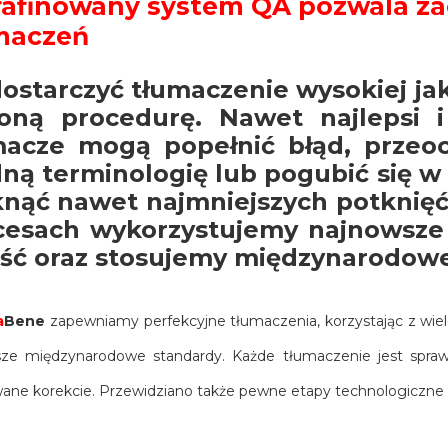
afinowany system QA pozwala za
maczeń
ostarczyć tłumaczenie wysokiej ja
żoną procedurę. Nawet najlepsi i
macze mogą popełnić błąd, przeoc
ną terminologię lub pogubić się w
knąć nawet najmniejszych potknię
cesach wykorzystujemy najnowsze
ość oraz stosujemy międzynarodowe
a
Bene
zapewniamy perfekcyjne tłumaczenia, korzystając z wiel
sze międzynarodowe standardy. Każde tłumaczenie jest spraw
ne korekcie. Przewidziano także pewne etapy technologiczne ko