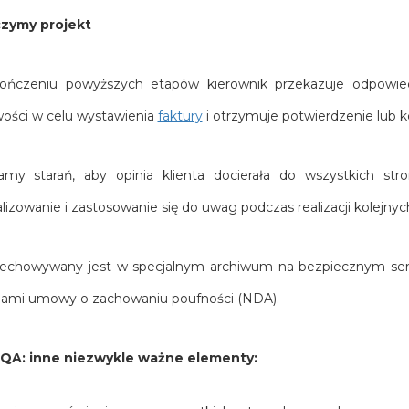
zymy projekt
ończeniu powyższych etapów kierownik przekazuje odpowiedn
ości w celu wystawienia
faktury
i otrzymuje potwierdzenie lub k
amy starań, aby opinia klienta docierała do wszystkich str
lizowanie i zastosowanie się do uwag podczas realizacji kolejnyc
rzechowywany jest w specjalnym archiwum na bezpiecznym ser
mi umowy o zachowaniu poufności (NDA).
QA: inne niezwykle ważne elementy: