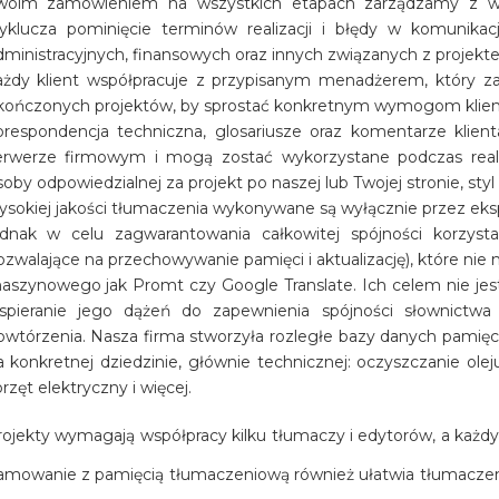
woim zamówieniem na wszystkich etapach zarządzamy z w
yklucza pominięcie terminów realizacji i błędy w komunika
dministracyjnych, finansowych oraz innych związanych z projekt
ażdy klient współpracuje z przypisanym menadżerem, który za
kończonych projektów, by sprostać konkretnym wymogom klien
orespondencja techniczna, glosariusze oraz komentarze kli
erwerze firmowym i mogą zostać wykorzystane podczas realiza
soby odpowiedzialnej za projekt po naszej lub Twojej stronie, styl
ysokiej jakości tłumaczenia wykonywane są wyłącznie przez eks
ednak w celu zagwarantowania całkowitej spójności korzys
ozwalające na przechowywanie pamięci i aktualizację), które nie
aszynowego jak Promt czy Google Translate. Ich celem nie jest 
spieranie jego dążeń do zapewnienia spójności słownictwa 
owtórzenia. Nasza firma stworzyła rozległe bazy danych pamięci
a konkretnej dziedzinie, głównie technicznej: oczyszczanie olej
rzęt elektryczny i więcej.
ojekty wymagają współpracy kilku tłumaczy i edytorów, a każdy
mowanie z pamięcią tłumaczeniową również ułatwia tłumaczeni