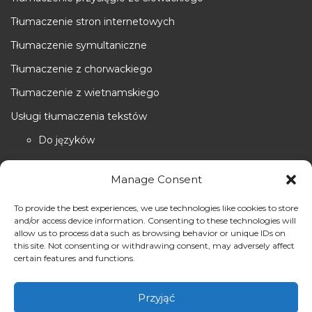
Tłumaczenie stron internetowych
Tłumaczenie symultaniczne
Tłumaczenie z chorwackiego
Tłumaczenie z wietnamskiego
Usługi tłumaczenia tekstów
Do języków
Edycja tłumaczeń, skład i DTP
Manage Consent
Klauzula apostille w Polsce
To provide the best experiences, we use technologies like cookies to store
and/or access device information. Consenting to these technologies will
Tłumaczenia dokumentów przysięgłe w Polsce
allow us to process data such as browsing behavior or unique IDs on
this site. Not consenting or withdrawing consent, may adversely affect
Tłumaczenia przysięgłe ustne w Polsce
certain features and functions.
UZBECKI
Uzyskanie odpisu z KRS
Przyjąć