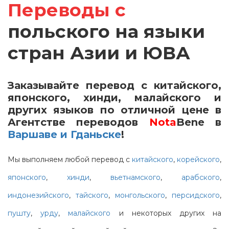
Переводы с
польского на языки
стран Азии и ЮВА
Заказывайте перевод с китайского,
японского, хинди, малайского и
других языков по отличной цене в
Агентстве переводов
Nota
Bene
в
Варшаве и Гданьске
!
Мы выполняем любой перевод с
китайского
,
корейского
,
японского
,
хинди
,
вьетнамского
,
арабского
,
индонезийского
,
тайского
,
монгольского
,
персидского
,
пушту
,
урду
,
малайского
и некоторых других на