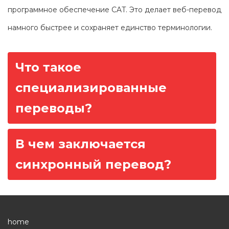
программное обеспечение CAT. Это делает веб-перевод
намного быстрее и сохраняет единство терминологии.
Н
Что такое
а
специализированные
в
и
переводы?
г
а
В чем заключается
ц
синхронный перевод?
и
я
п
о
home
з