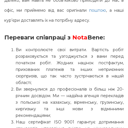
далеко, вам навіть не обов’язково приходити до нас в
офіс, ми приймемо від вас оригінали
поштою
, а наші
кур’єри доставлять їх на потрібну адресу.
Переваги співпраці з
Nota
Bene
:
Ви контролюєте свої витрати. Вартість робіт
розраховується та узгоджується з вами перед
початком робіт. Жодних націнок постфактум,
прихованих платежів та інших неприємних
сюрпризів, що так часто зустрічаються в нашій
області;
Ви звернулися до професіоналів із більш ніж 20-
річним досвідом. Ми — надійна агенція перекладів
з польської на казахську, вірменську, грузинську,
киргизьку та інші мови з відмінними
рекомендаціями;
Наш сертифікат ISO 9001 гарантує дотримання