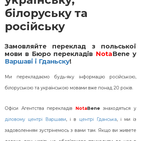
білоруську та
російську
Замовляйте переклад з польської
мови в Бюро перекладів
Nota
Bene у
Варшаві i Гданьску
!
Ми перекладаємо будь-яку інформацію російською,
білоруською та українською мовами вже понад 20 років.
Офіси Агентства перекладів
Nota
Bene
знаходяться у
діловому центрі Варшави
, і в
центрі Гданська
, і ми із
задоволенням зустрінемось з вами там. Якщо ви живете