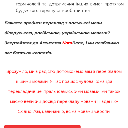
термінології та дотримання інших вимог протягом
будь-якого терміну співробітництва.
Бажаєте зробити переклад з польської мови
білоруською, російською, українською мовами?
Звертайтеся до Агентства
Nota
Bene, і ми позбавимо
вас багатьох клопотів.
Зрозуміло, ми з радістю допоможемо вам з перекладом
іншими мовами. У нас працює чудова команда
перекладачів
центральноазійськими мовами
, ми також
маємо великий досвід перекладу мовами
Південно-
Східної Азії
, і, звичайно, всіма мовами Європи.