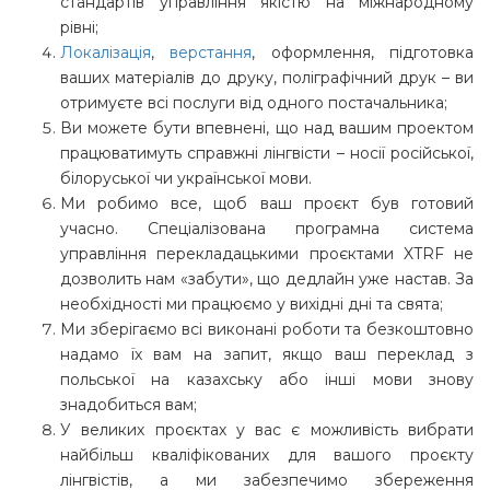
стандартів управління якістю на міжнародному
рівні;
Локалізація
,
верстання
, оформлення, підготовка
ваших матеріалів до друку, поліграфічний друк – ви
отримуєте всі послуги від одного постачальника;
Ви можете бути впевнені, що над вашим проектом
працюватимуть справжні лінгвісти – носії російської,
білоруської чи української мови.
Ми робимо все, щоб ваш проєкт був готовий
учасно. Спеціалізована програмна система
управління перекладацькими проєктами XTRF не
дозволить нам «забути», що дедлайн уже настав. За
необхідності ми працюємо у вихідні дні та свята;
Ми зберігаємо всі виконані роботи та безкоштовно
надамо їх вам на запит, якщо ваш переклад з
польської на казахську або інші мови знову
знадобиться вам;
У великих проєктах у вас є можливість вибрати
найбільш кваліфікованих для вашого проєкту
лінгвістів, а ми забезпечимо збереження